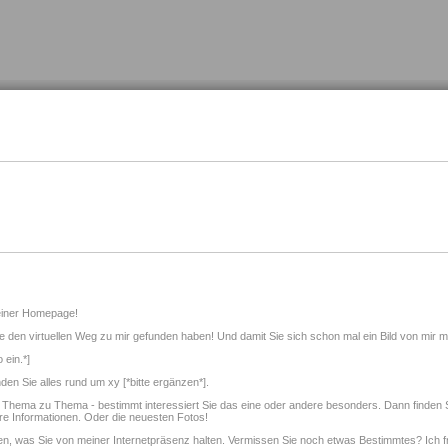
einer Homepage!
e den virtuellen Weg zu mir gefunden haben! Und damit Sie sich schon mal ein Bild von mir ma
 ein.*]
nden Sie alles rund um xy [*bitte ergänzen*].
n Thema zu Thema - bestimmt interessiert Sie das eine oder andere besonders. Dann finden
ere Informationen. Oder die neuesten Fotos!
n, was Sie von meiner Internetpräsenz halten. Vermissen Sie noch etwas Bestimmtes? Ich fr