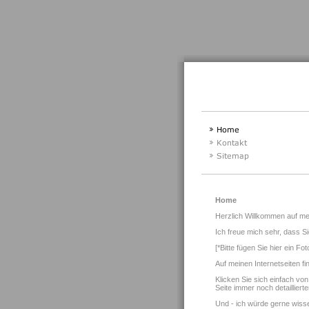
Home
Herzlich Willkommen auf m
Ich freue mich sehr, dass Si
[*Bitte fügen Sie hier ein Foto
Auf meinen Internetseiten fi
Klicken Sie sich einfach vo
Seite immer noch detailliert
Und - ich würde gerne wisse