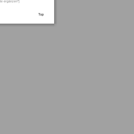
te ergänzen*]
Top